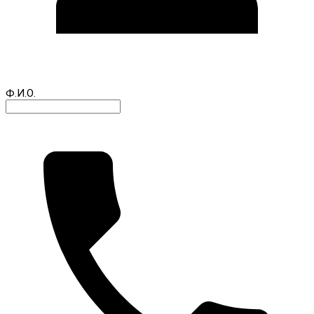
Ф.И.О.