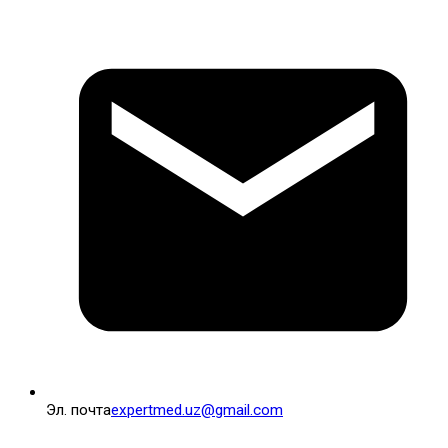
Пластическая хирургия
Обшая хирургия
Гинекология
Дерматология
Эндокринология
Косметология
Лазерная косметология
ЛОР хирургия
Стоматология
Дневной стационар
Бариатрия
Кардиология
Онкогинекология
Урология-андрология
Контактная информация