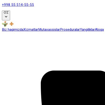
+998 55 514-55-55
O'Z
Biz haqimizda
Xizmatlar
Mutaxassislar
Proseduralar
Yangiliklar
Al