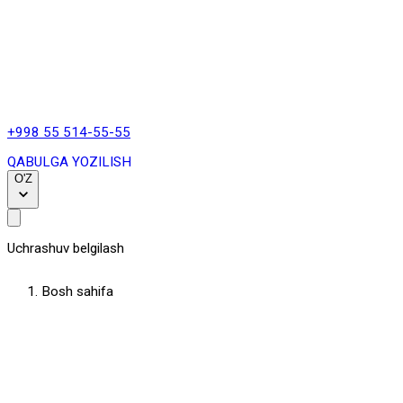
+998 55 514-55-55
QABULGA YOZILISH
O'Z
Uchrashuv belgilash