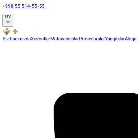
+998 55 514-55-55
O'Z
Biz haqimizda
Xizmatlar
Mutaxassislar
Proseduralar
Yangiliklar
Al