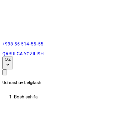
+998 55 514-55-55
QABULGA YOZILISH
O'Z
Uchrashuv belgilash